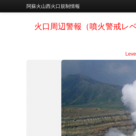
阿蘇火山西火口規制情報
火口周辺警報（噴火警戒レベ
Level